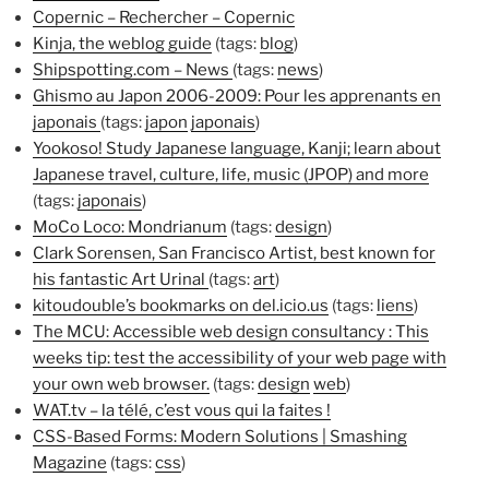
Copernic – Rechercher – Copernic
Kinja, the weblog guide
(
tags:
blog
)
Shipspotting.com – News
(
tags:
news
)
Ghismo au Japon 2006-2009: Pour les apprenants en
japonais
(
tags:
japon
japonais
)
Yookoso! Study Japanese language, Kanji; learn about
Japanese travel, culture, life, music (JPOP) and more
(
tags:
japonais
)
MoCo Loco: Mondrianum
(
tags:
design
)
Clark Sorensen, San Francisco Artist, best known for
his fantastic Art Urinal
(
tags:
art
)
kitoudouble’s bookmarks on del.icio.us
(
tags:
liens
)
The MCU: Accessible web design consultancy : This
weeks tip: test the accessibility of your web page with
your own web browser.
(
tags:
design
web
)
WAT.tv – la télé, c’est vous qui la faites !
CSS-Based Forms: Modern Solutions | Smashing
Magazine
(
tags:
css
)