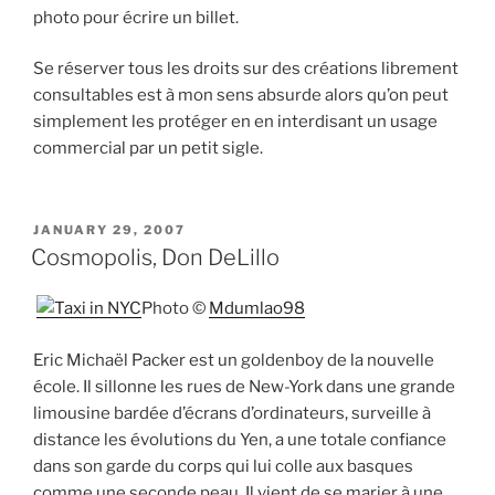
photo pour écrire un billet.
Se réserver tous les droits sur des créations librement
consultables est à mon sens absurde alors qu’on peut
simplement les protéger en en interdisant un usage
commercial par un petit sigle.
POSTED
JANUARY 29, 2007
ON
Cosmopolis, Don DeLillo
‘
Photo ©
Mdumlao98
Eric Michaël Packer est un goldenboy de la nouvelle
école. Il sillonne les rues de New-York dans une grande
limousine bardée d’écrans d’ordinateurs, surveille à
distance les évolutions du Yen, a une totale confiance
dans son garde du corps qui lui colle aux basques
comme une seconde peau. Il vient de se marier à une