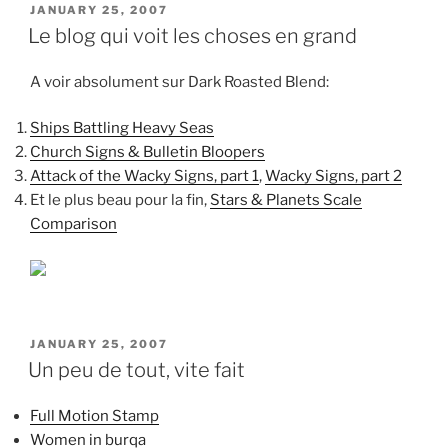
POSTED
JANUARY 25, 2007
ON
Le blog qui voit les choses en grand
A voir absolument sur Dark Roasted Blend:
Ships Battling Heavy Seas
Church Signs & Bulletin Bloopers
Attack of the Wacky Signs, part 1
,
Wacky Signs, part 2
Et le plus beau pour la fin,
Stars & Planets Scale
Comparison
POSTED
JANUARY 25, 2007
ON
Un peu de tout, vite fait
Full Motion Stamp
Women in burqa