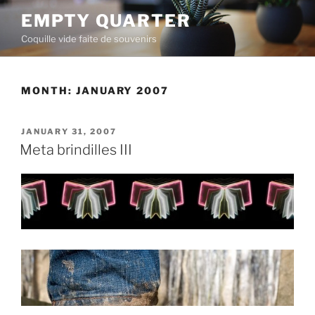
Skip
EMPTY QUARTER
to
Coquille vide faite de souvenirs
content
MONTH:
JANUARY 2007
POSTED
JANUARY 31, 2007
ON
Meta brindilles III