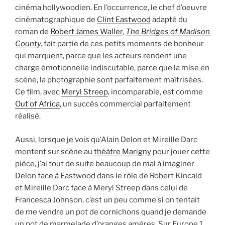
cinéma hollywoodien. En l’occurrence, le chef d’oeuvre
cinématographique de
Clint Eastwood
adapté du
roman de
Robert James Waller
,
The Bridges of Madison
County
,
fait partie de ces petits moments de bonheur
qui marquent, parce que les acteurs rendent une
charge émotionnelle indiscutable, parce que la mise en
scène, la photographie sont parfaitement maîtrisées.
Ce film, avec
Meryl Streep
, incomparable, est comme
Out of Africa
, un succès commercial parfaitement
réalisé.
Aussi, lorsque je vois qu’Alain Delon et Mireille Darc
montent sur scène au
théâtre Marigny
pour jouer cette
pièce, j’ai tout de suite beaucoup de mal à imaginer
Delon face à Eastwood dans le rôle de Robert Kincaid
et Mireille Darc face à Meryl Streep dans celui de
Francesca Johnson, c’est un peu comme si on tentait
de me vendre un pot de cornichons quand je demande
un pot de marmelade d’oranges amères. Sur Europe 1,