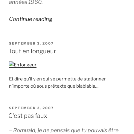
années 1960.
“Jeanneke
Continue reading
Pis”
POSTED
SEPTEMBER 3, 2007
ON
Tout en longueur
Et dire qu’il y en qui se permette de stationner
n’importe où sous prétexte que blablabla…
POSTED
SEPTEMBER 3, 2007
ON
C'est pas faux
– Romuald, je ne pensais que tu pouvais être