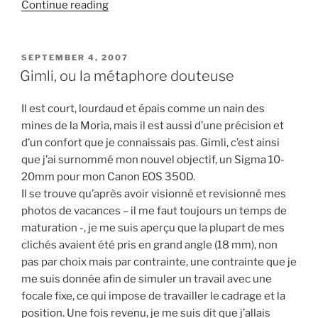
“David
Continue reading
Vetter,
l'enfant
bulle”
POSTED
SEPTEMBER 4, 2007
ON
Gimli, ou la métaphore douteuse
Il est court, lourdaud et épais comme un nain des
mines de la Moria, mais il est aussi d’une précision et
d’un confort que je connaissais pas. Gimli, c’est ainsi
que j’ai surnommé mon nouvel objectif, un Sigma 10-
20mm pour mon Canon EOS 350D.
Il se trouve qu’après avoir visionné et revisionné mes
photos de vacances – il me faut toujours un temps de
maturation -, je me suis aperçu que la plupart de mes
clichés avaient été pris en grand angle (18 mm), non
pas par choix mais par contrainte, une contrainte que je
me suis donnée afin de simuler un travail avec une
focale fixe, ce qui impose de travailler le cadrage et la
position. Une fois revenu, je me suis dit que j’allais