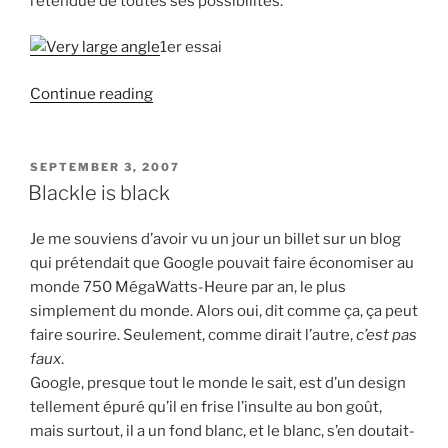
l’étendue de toutes ses possibilités.
1er essai
“Gimli,
Continue reading
ou
la
métaphore
POSTED
SEPTEMBER 3, 2007
ON
douteuse”
Blackle is black
Je me souviens d’avoir vu un jour un billet sur un blog
qui prétendait que Google pouvait faire économiser au
monde 750 MégaWatts-Heure par an, le plus
simplement du monde. Alors oui, dit comme ça, ça peut
faire sourire. Seulement, comme dirait l’autre,
c’est pas
faux
.
Google, presque tout le monde le sait, est d’un design
tellement épuré qu’il en frise l’insulte au bon goût,
mais surtout, il a un fond blanc, et le blanc, s’en doutait-