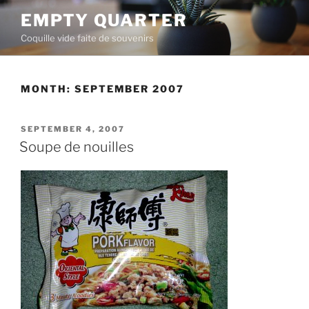
Skip
EMPTY QUARTER
to
Coquille vide faite de souvenirs
content
MONTH:
SEPTEMBER 2007
POSTED
SEPTEMBER 4, 2007
ON
Soupe de nouilles