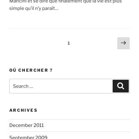
Mancini et se dire que finalement que la vie est plus
simple qu’il n’y paraît…
Posts
Next
Page
1
page
navigation
OÙ CHERCHER ?
Search
Search
for:
ARCHIVES
December 2011
September 2009