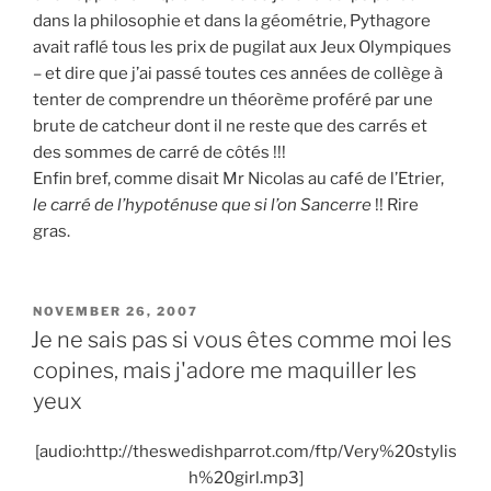
dans la philosophie et dans la géométrie, Pythagore
avait raflé tous les prix de pugilat aux Jeux Olympiques
– et dire que j’ai passé toutes ces années de collège à
tenter de comprendre un théorème proféré par une
brute de catcheur dont il ne reste que des carrés et
des sommes de carré de côtés !!!
Enfin bref, comme disait Mr Nicolas au café de l’Etrier,
le carré de l’hypoténuse que si l’on Sancerre
!! Rire
gras.
POSTED
NOVEMBER 26, 2007
ON
Je ne sais pas si vous êtes comme moi les
copines, mais j'adore me maquiller les
yeux
[audio:http://theswedishparrot.com/ftp/Very%20stylis
h%20girl.mp3]