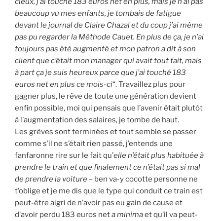
cieux, j’ai touché 183 euros net en plus, mais je n’ai pas
beaucoup vu mes enfants, je tombais de fatigue
devant le journal de Claire Chazal et du coup j’ai même
pas pu regarder la Méthode Cauet. En plus de ça, je n’ai
toujours pas été augmenté et mon patron a dit à son
client que c’était mon manager qui avait tout fait, mais
à part ça je suis heureux parce que j’ai touché 183
euros net en plus ce mois-ci
“. Travaillez plus pour
gagner plus, le rêve de toute une génération devient
enfin possible, moi qui pensais que l’avenir était plutôt
à l’augmentation des salaires, je tombe de haut.
Les grèves sont terminées et tout semble se passer
comme s’il ne s’était rien passé, j’entends une
fanfaronne rire sur le fait qu’
elle n’était plus habituée à
prendre le train et que finalement ce n’était pas si mal
de prendre la voiture
– ben va-y cocotte personne ne
t’oblige et je me dis que le type qui conduit ce train est
peut-être aigri de n’avoir pas eu gain de cause et
d’avoir perdu 183 euros net
a minima
et qu’il va peut-