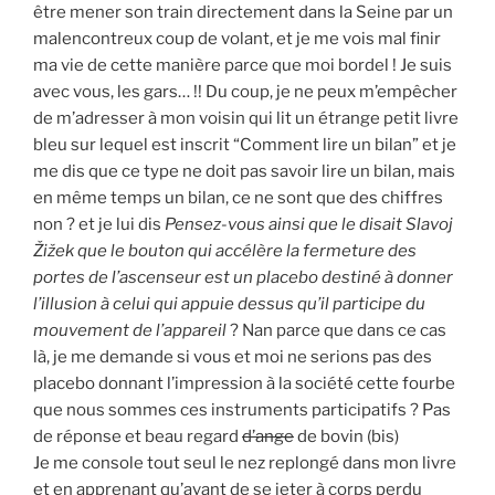
être mener son train directement dans la Seine par un
malencontreux coup de volant, et je me vois mal finir
ma vie de cette manière parce que moi bordel ! Je suis
avec vous, les gars… !! Du coup, je ne peux m’empêcher
de m’adresser à mon voisin qui lit un étrange petit livre
bleu sur lequel est inscrit “Comment lire un bilan” et je
me dis que ce type ne doit pas savoir lire un bilan, mais
en même temps un bilan, ce ne sont que des chiffres
non ? et je lui dis
Pensez-vous ainsi que le disait Slavoj
Žižek que le bouton qui accélère la fermeture des
portes de l’ascenseur est un placebo destiné à donner
l’illusion à celui qui appuie dessus qu’il participe du
mouvement de l’appareil
? Nan parce que dans ce cas
là, je me demande si vous et moi ne serions pas des
placebo donnant l’impression à la société cette fourbe
que nous sommes ces instruments participatifs ? Pas
de réponse et beau regard
d’ange
de bovin (bis)
Je me console tout seul le nez replongé dans mon livre
et en apprenant qu’avant de se jeter à corps perdu