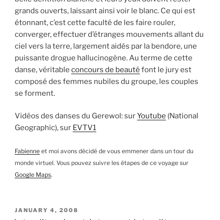
grands ouverts, laissant ainsi voir le blanc. Ce qui est
étonnant, c’est cette faculté de les faire rouler,
converger, effectuer d’étranges mouvements allant du
ciel vers la terre, largement aidés par la bendore, une
puissante drogue hallucinogène. Au terme de cette
danse, véritable
concours de beauté
font le jury est
composé des femmes nubiles du groupe, les couples
se forment.
Vidéos des danses du Gerewol: sur
Youtube
(National
Geographic), sur
EVTV1
Fabienne
et moi avons décidé de vous emmener dans un tour du
monde virtuel. Vous pouvez suivre les étapes de ce voyage sur
Google Maps
.
POSTED
JANUARY 4, 2008
ON