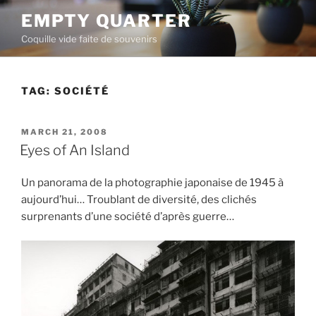
Skip
EMPTY QUARTER
to
Coquille vide faite de souvenirs
content
TAG:
SOCIÉTÉ
POSTED
MARCH 21, 2008
ON
Eyes of An Island
Un panorama de la photographie japonaise de 1945 à
aujourd’hui… Troublant de diversité, des clichés
surprenants d’une société d’après guerre…