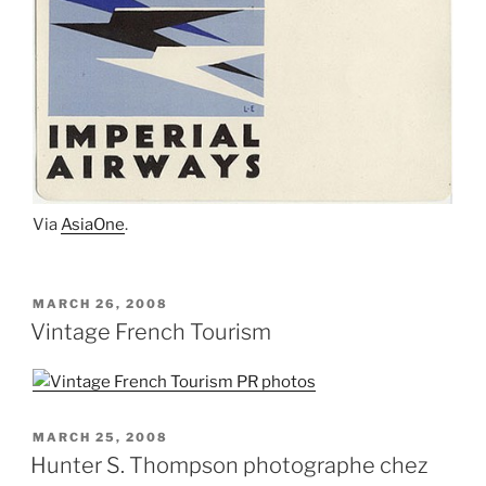
Via
AsiaOne
.
POSTED
MARCH 26, 2008
ON
Vintage French Tourism
POSTED
MARCH 25, 2008
ON
Hunter S. Thompson photographe chez