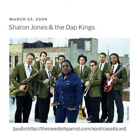
POSTED
MARCH 23, 2008
ON
Sharon Jones & the Dap Kings
[audio:http://theswedishparrot.com/xool/casella.xol]