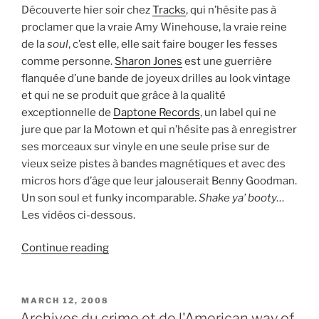
Découverte hier soir chez
Tracks
, qui n’hésite pas à
proclamer que la vraie Amy Winehouse, la vraie reine
de la
soul
, c’est elle, elle sait faire bouger les fesses
comme personne.
Sharon Jones
est une guerrière
flanquée d’une bande de joyeux drilles au look vintage
et qui ne se produit que grâce à la qualité
exceptionnelle de
Daptone Records
, un label qui ne
jure que par la Motown et qui n’hésite pas à enregistrer
ses morceaux sur vinyle en une seule prise sur de
vieux seize pistes à bandes magnétiques et avec des
micros hors d’âge que leur jalouserait Benny Goodman.
Un son soul et funky incomparable.
Shake ya’ booty…
Les vidéos ci-dessous.
“Sharon
Continue reading
Jones
&
the
POSTED
MARCH 12, 2008
ON
Dap
Archives du crime et de l'American way of