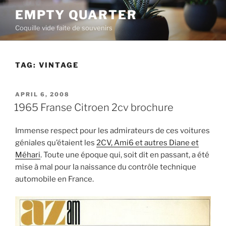
Skip
EMPTY QUARTER
to
Coquille vide faite de souvenirs
content
TAG:
VINTAGE
POSTED
APRIL 6, 2008
ON
1965 Franse Citroen 2cv brochure
Immense respect pour les admirateurs de ces voitures
géniales qu’étaient les
2CV, Ami6 et autres Diane et
Méhari
. Toute une époque qui, soit dit en passant, a été
mise à mal pour la naissance du contrôle technique
automobile en France.