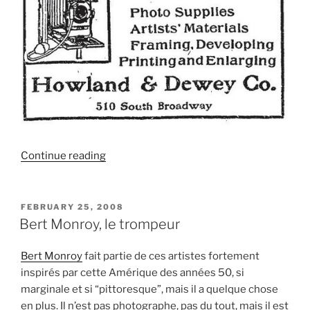
“Archives
Continue reading
du
crime
et
POSTED
FEBRUARY 25, 2008
ON
de
Bert Monroy, le trompeur
l'American
way
Bert Monroy
fait partie de ces artistes fortement
of
inspirés par cette Amérique des années 50, si
life”
marginale et si “pittoresque”, mais il a quelque chose
en plus. Il n’est pas photographe, pas du tout, mais il est