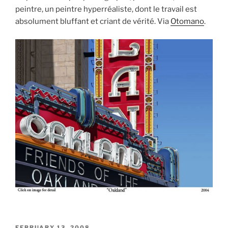
peintre, un peintre hyperréaliste, dont le travail est
absolument bluffant et criant de vérité. Via
Otomano
.
POSTED
FEBRUARY 13, 2008