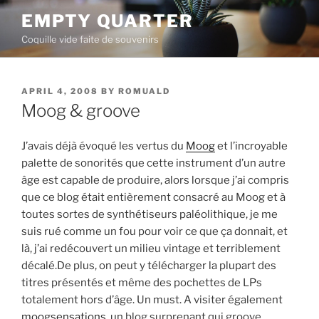
Skip
EMPTY QUARTER
to
Coquille vide faite de souvenirs
content
POSTED
APRIL 4, 2008
BY
ROMUALD
ON
Moog & groove
J’avais déjà évoqué les vertus du
Moog
et l’incroyable
palette de sonorités que cette instrument d’un autre
âge est capable de produire, alors lorsque j’ai compris
que ce blog était entièrement consacré au Moog et à
toutes sortes de synthétiseurs paléolithique, je me
suis rué comme un fou pour voir ce que ça donnait, et
là, j’ai redécouvert un milieu vintage et terriblement
décalé.De plus, on peut y télécharger la plupart des
titres présentés et même des pochettes de LPs
totalement hors d’âge. Un must. A visiter également
moogsensations
, un blog surprenant qui groove