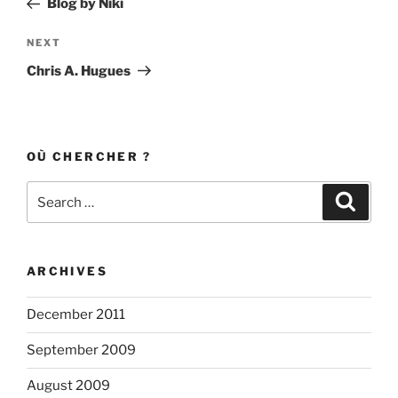
Blog by Niki
Next
NEXT
Post
Chris A. Hugues
OÙ CHERCHER ?
Search
Search
for:
ARCHIVES
December 2011
September 2009
August 2009