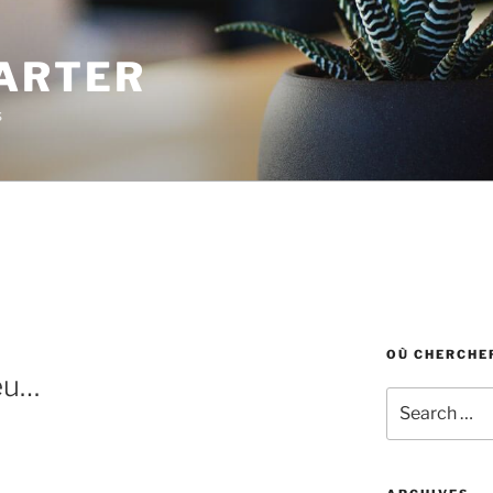
ARTER
s
OÙ CHERCHER
eu…
Search
for: