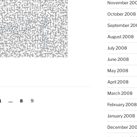
November 20
October 2008
September 20
August 2008
July 2008
June 2008
May 2008
April 2008
March 2008
Page
Page
Page
1
…
8
9
February 2008
January 2008
December 20