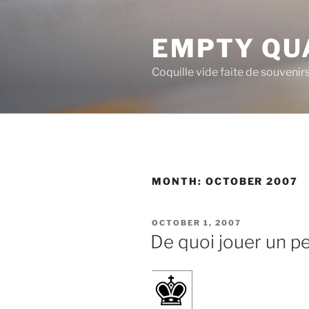
Skip
to
EMPTY QU
content
Coquille vide faite de souvenir
MONTH:
OCTOBER 2007
POSTED
OCTOBER 1, 2007
ON
De quoi jouer un p