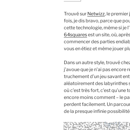
Trouvé sur
Netwizz
, le premier
fois, je dis bravo, parce que po
cette technologie, même si je l’
64squares
est un site, où, apr
commencer des parties endiablé
vous en étiez et même jouer p
Dans un autre style, trouvé che
j’avoue que je n’ai pas encore 
truchement d’un jeu savant en
aléatoirement des labyrinthes 
où c’est très fort, c’est qu’une 
encore moins comment – le par
perdent facilement. Un parcours
de la presque infinie possibilité