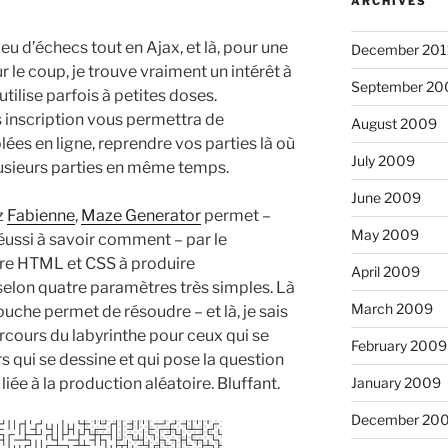
ARCHIVES
 jeu d’échecs tout en Ajax, et là, pour une
December 201
ur le coup, je trouve vraiment un intérêt à
September 20
utilise parfois à petites doses.
ès inscription vous permettra de
August 2009
es en ligne, reprendre vos parties là où
July 2009
lusieurs parties en même temps.
June 2009
z
Fabienne
,
Maze Generator
permet –
May 2009
réussi à savoir comment – par le
tre HTML et CSS à produire
April 2009
selon quatre paramètres très simples. Là
March 2009
touche permet de résoudre – et là, je sais
cours du labyrinthe pour ceux qui se
February 2009
 qui se dessine et qui pose la question
 liée à la production aléatoire. Bluffant.
January 2009
December 20