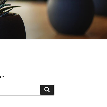
 ?
Search