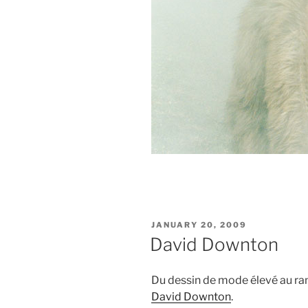
POSTED
JANUARY 20, 2009
ON
David Downton
Du dessin de mode élevé au rang
David Downton
.