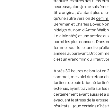
traduire les titres des films é
heureuse, alors je me suis émer
titre original, d’autant plus que
qu’une autre version de
ce film
Bergman et Charles Boyer. Non, 
hidalgo du nom d’
Anton Walbr
Lola Montès
) et une actrice au
parmi les plus connues. Dans c
femme pour folle tandis qu’elle
années auparavant. Dit comme 
c’est un grand film qu’il faut voi
Après 30 heures de boulot en 
sommeil, me voici de retour ch
tartines de pain brioché tartin
exténué, ayant travaillé sur les
certainement avant aussi et à pr
évacuant le stress de la gros
résultats… (que
certains
n’hési