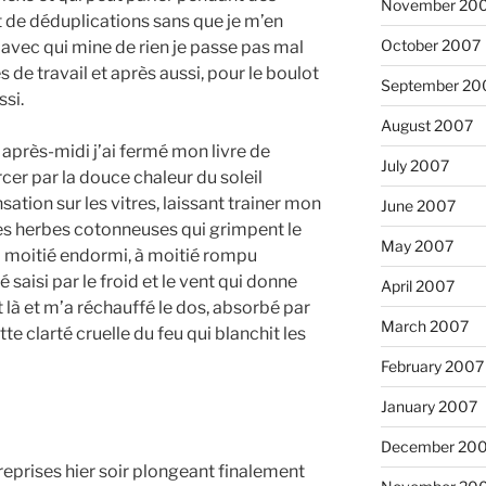
November 20
 de déduplications sans que je m’en
October 2007
n avec qui mine de rien je passe pas mal
e travail et après aussi, pour le boulot
September 20
ssi.
August 2007
t après-midi j’ai fermé mon livre de
July 2007
rcer par la douce chaleur du soleil
ation sur les vitres, laissant trainer mon
June 2007
es herbes cotonneuses qui grimpent le
May 2007
 à moitié endormi, à moitié rompu
é saisi par le froid et le vent qui donne
April 2007
it là et m’a réchauffé le dos, absorbé par
March 2007
te clarté cruelle du feu qui blanchit les
February 2007
January 2007
December 20
 reprises hier soir plongeant finalement