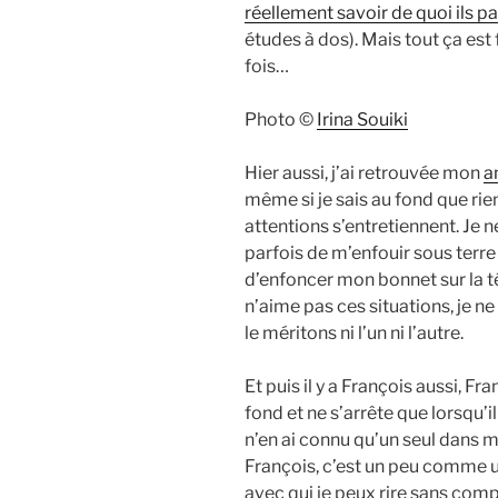
réellement savoir de quoi ils pa
études à dos). Mais tout ça est 
fois…
Photo ©
Irina Souiki
Hier aussi, j’ai retrouvée mon
a
même si je sais au fond que rie
attentions s’entretiennent. Je ne
parfois de m’enfouir sous terre 
d’enfoncer mon bonnet sur la tê
n’aime pas ces situations, je n
le méritons ni l’un ni l’autre.
Et puis il y a François aussi, Fr
fond et ne s’arrête que lorsqu’
n’en ai connu qu’un seul dans ma
François, c’est un peu comme un
avec qui je peux rire sans comp