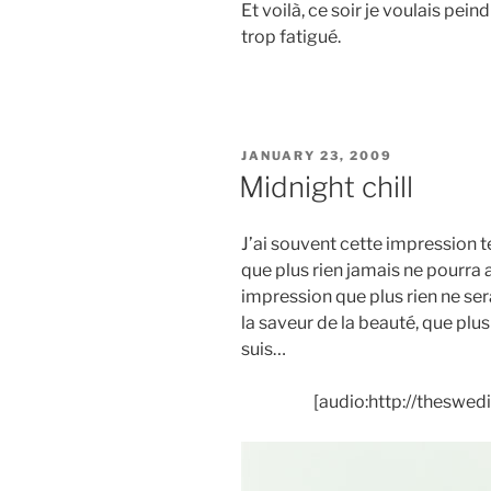
Et voilà, ce soir je voulais pei
trop fatigué.
POSTED
JANUARY 23, 2009
ON
Midnight chill
J’ai souvent cette impression 
que plus rien jamais ne pourra a
impression que plus rien ne ser
la saveur de la beauté, que plu
suis…
[audio:http://theswed