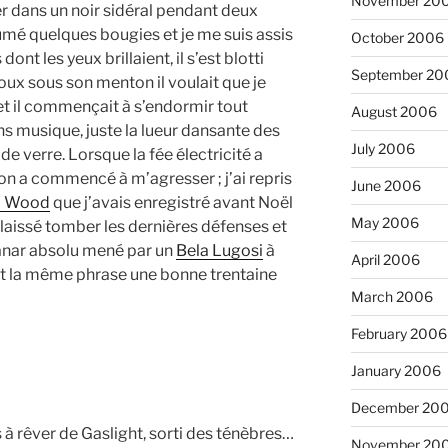
November 20
er dans un noir sidéral pendant deux
mé quelques bougies et je me suis assis
October 2006
ont les yeux brillaient, il s’est blotti
September 20
ux sous son menton il voulait que je
t il commençait à s’endormir tout
August 2006
ns musique, juste la lueur dansante des
July 2006
 verre. Lorsque la fée électricité a
sion a commencé à m’agresser ; j’ai repris
June 2006
d Wood
que j’avais enregistré avant Noël
May 2006
 laissé tomber les dernières défenses et
nanar absolu mené par un
Bela Lugosi
à
April 2006
nt la même phrase une bonne trentaine
March 2006
February 2006
January 2006
December 20
s à rêver de Gaslight, sorti des ténèbres…
November 20