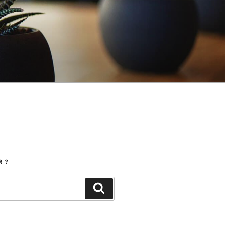
 ?
Search