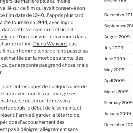
trangers, de manière plus ou moins
ARCHIVES
veillé sur ce film qui avait conservé son
December 201
 ce film date de 1940. J’appris plus tard
 a été tournée en 1944
, avec Ingrid
September 20
dans cette version-ci c’est un bel
ook
(que l’on peut voir furtivement dans
August 2009
 charme raffiné,
Diana Wynyard
, pas
July 2009
e film, un homme tente de faire passer sa
 est hantée par la mort de sa tante, des
June 2009
ça, ça ne raconte pas grand chose, mais
May 2009
r.
April 2009
2 jours entrecoupés de quelques unes de
March 2009
ez moi avec mon fils qui mange ses
ées de gelée de citron. Je me sens
February 2009
 nerfs depuis le début de la semaine, et
January 2009
ésent, j’arrive à garder la tête froide,
se période d’accouchement des
December 20
tent pas à dénigrer allègrement
sans