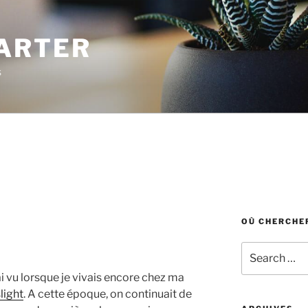
ARTER
s
OÙ CHERCHER
Search
for:
ai vu lorsque je vivais encore chez ma
light
. A cette époque, on continuait de