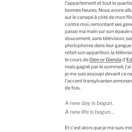
l’appartement et tout le quarti
bonnes heures. Nous avons allu
sur le canapé à côté de mon fils d
contre moi, remontant ses geno
passe ma main sur son épaule e
doucement, sans télévision, sa
photophores dans leur gangue de
refait son apparition, la télévi
le cours de
Glen or Glenda
d’
E
mais gagné par le sommeil, j’ai
je me suis assoupi devant ce 
l’accent transylvanien annona
de fois.
A new day is begun.
A new life is begun
…
Et c’est alors que je me suis mi