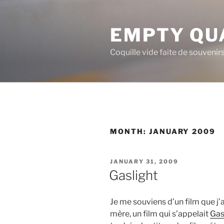
Skip
to
EMPTY QU
content
Coquille vide faite de souvenir
MONTH:
JANUARY 2009
POSTED
JANUARY 31, 2009
ON
Gaslight
Je me souviens d’un film que j’
mère, un film qui s’appelait
Gas