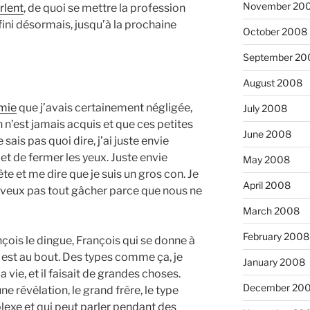
November 20
rlent
, de quoi se mettre la profession
fini désormais, jusqu’à la prochaine
October 2008
September 20
August 2008
mie
que j’avais certainement négligée,
July 2008
n n’est jamais acquis et que ces petites
June 2008
 sais pas quoi dire, j’ai juste envie
et de fermer les yeux. Juste envie
May 2008
te et me dire que je suis un gros con. Je
April 2008
e veux pas tout gâcher parce que nous ne
March 2008
February 2008
ançois le dingue, François qui se donne à
il est au bout. Des types comme ça, je
January 2008
 vie, et il faisait de grandes choses.
December 20
e révélation, le grand frère, le type
lexe et qui peut parler pendant des