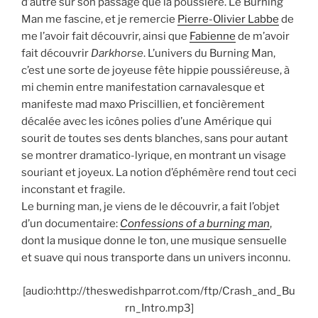
d’autre sur son passage que la poussière. Le Burning
Man me fascine, et je remercie
Pierre-Olivier Labbe
de
me l’avoir fait découvrir, ainsi que
Fabienne
de m’avoir
fait découvrir
Darkhorse
. L’univers du Burning Man,
c’est une sorte de joyeuse fête hippie poussiéreuse, à
mi chemin entre manifestation carnavalesque et
manifeste mad maxo Priscillien, et foncièrement
décalée avec les icônes polies d’une Amérique qui
sourit de toutes ses dents blanches, sans pour autant
se montrer dramatico-lyrique, en montrant un visage
souriant et joyeux. La notion d’éphémère rend tout ceci
inconstant et fragile.
Le burning man, je viens de le découvrir, a fait l’objet
d’un documentaire:
Confessions of a burning man
,
dont la musique donne le ton, une musique sensuelle
et suave qui nous transporte dans un univers inconnu.
[audio:http://theswedishparrot.com/ftp/Crash_and_Bu
rn_Intro.mp3]