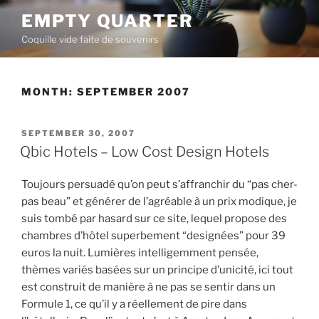
Skip
EMPTY QUARTER
to
Coquille vide faite de souvenirs
content
MONTH:
SEPTEMBER 2007
POSTED
SEPTEMBER 30, 2007
ON
Qbic Hotels – Low Cost Design Hotels
Toujours persuadé qu’on peut s’affranchir du “pas cher-
pas beau” et générer de l’agréable à un prix modique, je
suis tombé par hasard sur ce site, lequel propose des
chambres d’hôtel superbement “designées” pour 39
euros la nuit. Lumières intelligemment pensée,
thèmes variés basées sur un principe d’unicité, ici tout
est construit de manière à ne pas se sentir dans un
Formule 1, ce qu’il y a réellement de pire dans