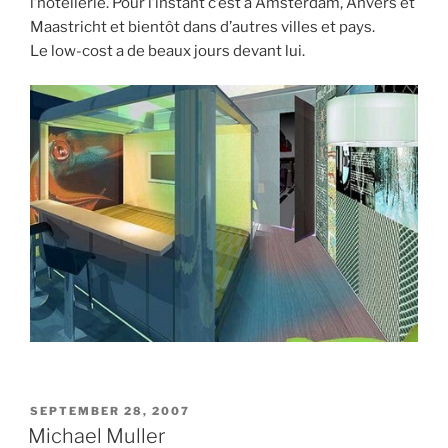
l’hôtellerie. Pour l’instant c’est à Amsterdam, Anvers et
Maastricht et bientôt dans d’autres villes et pays.
Le low-cost a de beaux jours devant lui.
POSTED
SEPTEMBER 28, 2007
ON
Michael Muller