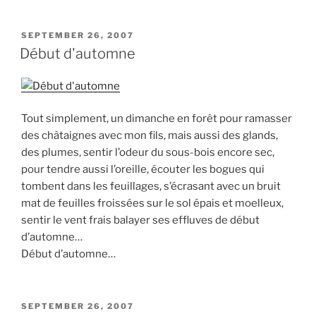
™
(Là
POSTED
SEPTEMBER 26, 2007
ON
où
Début d'automne
l'oeil
est
regard…)”
Tout simplement, un dimanche en forêt pour ramasser
des châtaignes avec mon fils, mais aussi des glands,
des plumes, sentir l’odeur du sous-bois encore sec,
pour tendre aussi l’oreille, écouter les bogues qui
tombent dans les feuillages, s’écrasant avec un bruit
mat de feuilles froissées sur le sol épais et moelleux,
sentir le vent frais balayer ses effluves de début
d’automne…
Début d’automne…
POSTED
SEPTEMBER 26, 2007