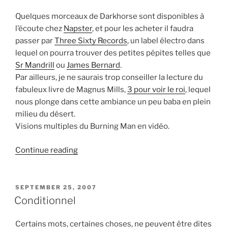
Quelques morceaux de Darkhorse sont disponibles à
l’écoute chez
Napster
, et pour les acheter il faudra
passer par
Three Sixty Records
, un label électro dans
lequel on pourra trouver des petites pépites telles que
Sr Mandrill
ou
James Bernard
.
Par ailleurs, je ne saurais trop conseiller la lecture du
fabuleux livre de Magnus Mills,
3 pour voir le roi
, lequel
nous plonge dans cette ambiance un peu baba en plein
milieu du désert.
Visions multiples du Burning Man en vidéo.
“Confessions
Continue reading
of
a
burning
POSTED
SEPTEMBER 25, 2007
ON
man”
Conditionnel
Certains mots, certaines choses, ne peuvent être dites