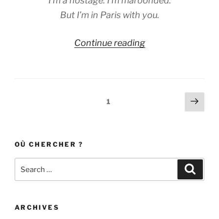
I’m a hostage. I’m maroonded.
But I’m in Paris with you.
“In
Continue reading
Paris
with
You”
Posts
Next
Page
1
page
navigation
OÙ CHERCHER ?
Search
Search
for:
ARCHIVES