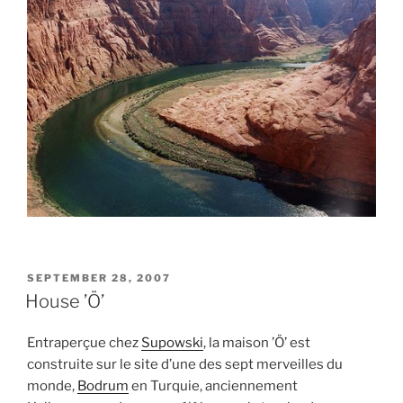
POSTED
SEPTEMBER 28, 2007
ON
House ’Ö’
Entraperçue chez
Supowski
, la maison ’Ö’ est
construite sur le site d’une des sept merveilles du
monde,
Bodrum
en Turquie, anciennement