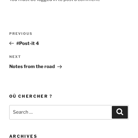
Post
Previous
PREVIOUS
navigation
Post
#Post-it 4
Next
NEXT
Post
Notes from the road
OÙ CHERCHER ?
Search
Search
for:
ARCHIVES