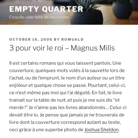
Skip
EMPTY QUARTER
to
Coquille vide faite de souvenirs
content
POSTED
OCTOBER 16, 2006
BY
ROMUALD
ON
3 pour voir le roi – Magnus Mills
Il est certains romans qui vous laissent pantois. Une
couverture, quelques mots volés à la sauvette lors de
l’achat, ou de l’emprunt, le nom d’un auteur ou un titre
enjôleur et quelque chose se passe. Pourtant, celui-ci,
ce n’est même pas moi qui l’ai dégoté. En fait, le livre
trainait sur la table de nuit, et puis je me suis dis
et
merde !
Je n’aime pas les livres abandonnés… Celui-ci
devait être lu. Je pense que jamais je ne trouverais de
livre dont la couverture correspond autant au texte,
ceci grâce à une superbe photo de
Joshua Sheldon
.