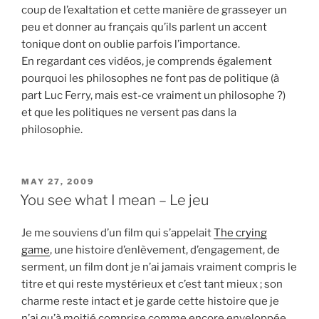
coup de l’exaltation et cette manière de grasseyer un
peu et donner au français qu’ils parlent un accent
tonique dont on oublie parfois l’importance.
En regardant ces vidéos, je comprends également
pourquoi les philosophes ne font pas de politique (à
part Luc Ferry, mais est-ce vraiment un philosophe ?)
et que les politiques ne versent pas dans la
philosophie.
POSTED
MAY 27, 2009
ON
You see what I mean – Le jeu
Je me souviens d’un film qui s’appelait
The crying
game
, une histoire d’enlèvement, d’engagement, de
serment, un film dont je n’ai jamais vraiment compris le
titre et qui reste mystérieux et c’est tant mieux ; son
charme reste intact et je garde cette histoire que je
n’ai qu’à moitié comprise comme encore enveloppée