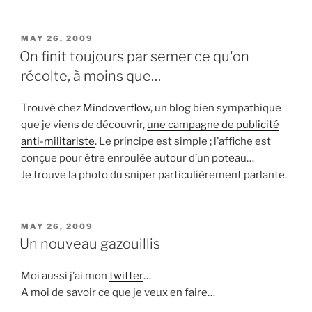
POSTED
MAY 26, 2009
ON
On finit toujours par semer ce qu'on
récolte, à moins que…
Trouvé chez
Mindoverflow
, un blog bien sympathique
que je viens de découvrir,
une campagne de publicité
anti-militariste
. Le principe est simple ; l’affiche est
conçue pour être enroulée autour d’un poteau…
Je trouve la photo du sniper particulièrement parlante.
POSTED
MAY 26, 2009
ON
Un nouveau gazouillis
Moi aussi j’ai mon
twitter
…
A moi de savoir ce que je veux en faire…