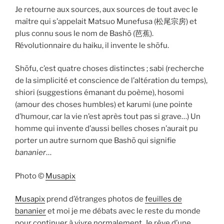
Je retourne aux sources, aux sources de tout avec le
maître qui s’appelait Matsuo Munefusa (松尾宗房) et
plus connu sous le nom de Bashō (芭蕉).
Révolutionnaire du haiku, il invente le shōfu.
Shōfu, c’est quatre choses distinctes ; sabi (recherche
de la simplicité et conscience de l’altération du temps),
shiori (suggestions émanant du poème), hosomi
(amour des choses humbles) et karumi (une pointe
d’humour, car la vie n’est après tout pas si grave…) Un
homme qui invente d’aussi belles choses n’aurait pu
porter un autre surnom que Bashō qui signifie
bananier
…
Photo ©
Musapix
Musapix
prend d’étranges photos de
feuilles de
bananier
et moi je me débats avec le reste du monde
pour continuer à vivre normalement. Je rêve d’une