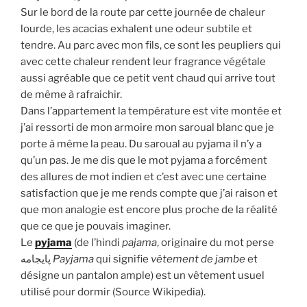
Sur le bord de la route par cette journée de chaleur
lourde, les acacias exhalent une odeur subtile et
tendre. Au parc avec mon fils, ce sont les peupliers qui
avec cette chaleur rendent leur fragrance végétale
aussi agréable que ce petit vent chaud qui arrive tout
de même à rafraichir.
Dans l’appartement la température est vite montée et
j’ai ressorti de mon armoire mon saroual blanc que je
porte à même la peau. Du saroual au pyjama il n’y a
qu’un pas. Je me dis que le mot pyjama a forcément
des allures de mot indien et c’est avec une certaine
satisfaction que je me rends compte que j’ai raison et
que mon analogie est encore plus proche de la réalité
que ce que je pouvais imaginer.
Le
pyjama
(de l’
hindi
pajama
, originaire du mot perse
پايجامه
Payjama
qui signifie
vêtement de jambe
et
désigne un
pantalon
ample) est un vêtement usuel
utilisé pour dormir (Source Wikipedia).