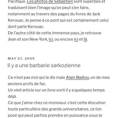
Pacifique.
Les photos de Sébastien
sont superbes et
traduisent bien l’image qu’on peut s’en faire,
notamment au travers des pages du livres de Jack
Kerouac. Je pense à ce pont qui est certainement celui
dont parle Kerouac.
De l’autre côté de cette immense pays, je retrouve
Jean et son New-York,
ici
, ou encore
ici
et
là
.
POSTED
MAY 27, 2009
ON
Il y a une barbarie sarkozienne
Ce n’est pas moi qui le dis mais
Alain Badiou
, un de mes
anciens profs de fac.
Un vieil article sur un livre sorti il y a quelques temps
déjà.
Ce que j’aime chez ce monsieur, c’est cette élocution
toute particulière des grands universitaires, ce ton
posé qui peut parfois prendre en puissance sous le