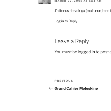
MARCH 27, 2008 AT 6:11 AM
J’attends de voir ça (mais non je ne
Log in to Reply
Leave a Reply
You must be
logged in
to post
Post
Previous
PREVIOUS
navigation
Post
Grand Cahier Moleskine