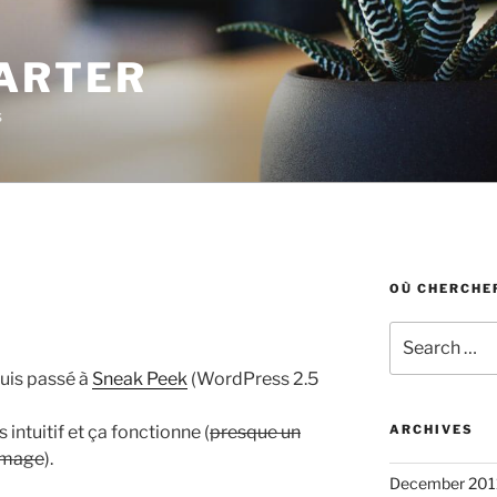
ARTER
s
OÙ CHERCHER
Search
for:
 suis passé à
Sneak Peek
(WordPress 2.5
s intuitif et ça fonctionne (
presque un
ARCHIVES
’image
).
December 201