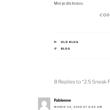
Moi je dis bravo.
CATEGORIES
OLD BLOG
TAGS
BLOG
8 Replies to “2.5 Sneak 
Fabienne
MARCH 20, 2008 AT 8:55 AM