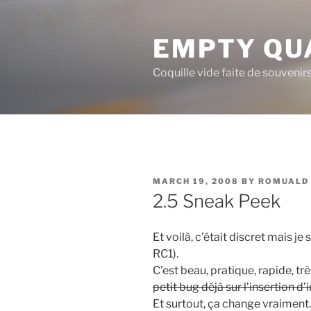
Skip
to
EMPTY QU
content
Coquille vide faite de souvenir
POSTED
MARCH 19, 2008
BY
ROMUALD
ON
2.5 Sneak Peek
Et voilà, c’était discret mais je
RC1).
C’est beau, pratique, rapide, trè
petit bug déjà sur l’insertion d
Et surtout, ça change vraiment.