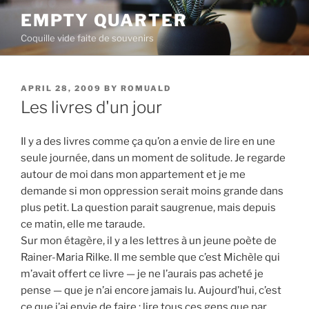
Skip
EMPTY QUARTER
to
Coquille vide faite de souvenirs
content
POSTED
APRIL 28, 2009
BY
ROMUALD
ON
Les livres d'un jour
Il y a des livres comme ça qu’on a envie de lire en une
seule journée, dans un moment de solitude. Je regarde
autour de moi dans mon appartement et je me
demande si mon oppression serait moins grande dans
plus petit. La question parait saugrenue, mais depuis
ce matin, elle me taraude.
Sur mon étagère, il y a les lettres à un jeune poète de
Rainer-Maria Rilke. Il me semble que c’est Michèle qui
m’avait offert ce livre — je ne l’aurais pas acheté je
pense — que je n’ai encore jamais lu. Aujourd’hui, c’est
ce que j’ai envie de faire ; lire tous ces gens que par