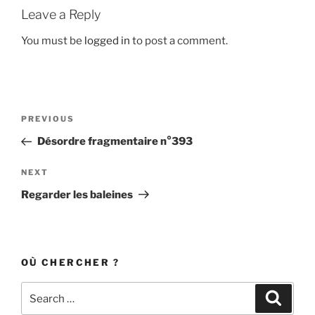
Leave a Reply
You must be
logged in
to post a comment.
Post
Previous
PREVIOUS
navigation
Post
Désordre fragmentaire n°393
Next
NEXT
Post
Regarder les baleines
OÙ CHERCHER ?
Search
Search
for: