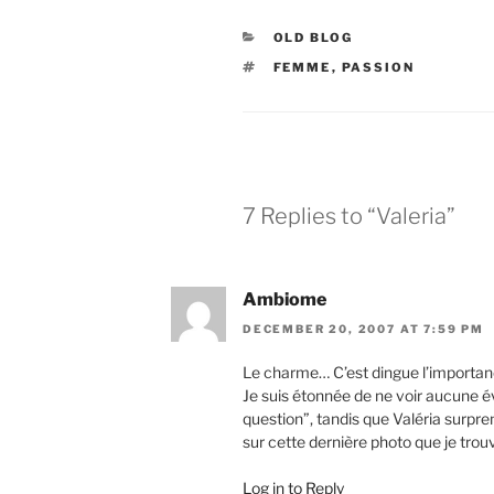
CATEGORIES
OLD BLOG
TAGS
FEMME
,
PASSION
7 Replies to “Valeria”
Ambiome
DECEMBER 20, 2007 AT 7:59 PM
Le charme… C’est dingue l’importan
Je suis étonnée de ne voir aucune év
question”, tandis que Valéria surpr
sur cette dernière photo que je tro
Log in to Reply