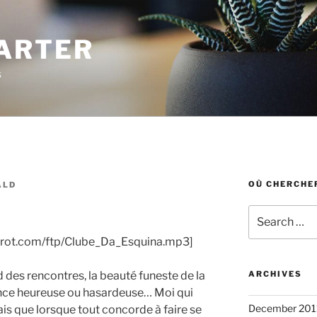
ARTER
s
OÙ CHERCHER
ALD
Search
for:
arrot.com/ftp/Clube_Da_Esquina.mp3]
d des rencontres, la beauté funeste de la
ARCHIVES
ence heureuse ou hasardeuse… Moi qui
December 201
ais que lorsque tout concorde à faire se