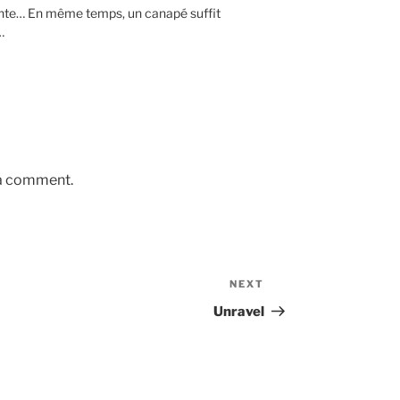
nte… En même temps, un canapé suffit
…
 a comment.
NEXT
Next
Post
Unravel