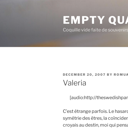
Skip
to
EMPTY QU
content
Coquille vide faite de souvenir
POSTED
DECEMBER 20, 2007
BY
ROMU
ON
Valeria
[audio:http://theswedishp
C’est étrange parfois. Le hasar
symétrie des êtres, la coïncid
croyais au destin, moi qui pens