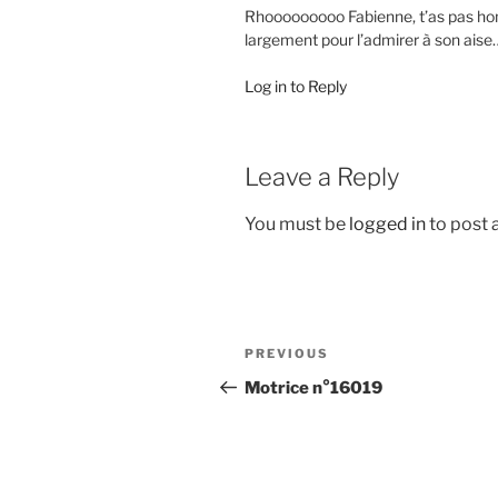
Rhooooooooo Fabienne, t’as pas ho
largement pour l’admirer à son aise
Log in to Reply
Leave a Reply
You must be
logged in
to post
Post
Previous
PREVIOUS
navigation
Post
Motrice n°16019