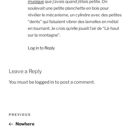
musique
que j’avais quand j’étais petite. On
soulevait une petite planchette en bois pour
révéler le mécanisme, un cylindre avec des petites
“dents” qui faisaient vibrer des lamelles en métal
en tournant. Je crois qu’elle jouait l’air de “Là-haut
sur la montagne”.
Log in to Reply
Leave a Reply
You must be
logged in
to post a comment.
Post
Previous
PREVIOUS
navigation
Post
Nowhere