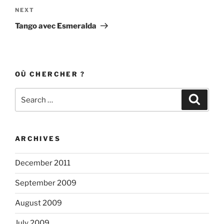
Next
NEXT
Post
Tango avec Esmeralda
OÙ CHERCHER ?
Search
Search
for:
ARCHIVES
December 2011
September 2009
August 2009
July 2009