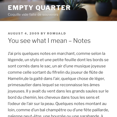
Skip
EMPTY QUARTER
to
Coquille vide faite de souvenirs
content
POSTED
AUGUST 4, 2009
BY
ROMUALD
ON
You see what I mean – Notes
J’ai pris quelques notes en marchant, comme selon la
légende, un stylo et une petite feuille dont les bords se
sont cornés dans le sac, un air d’une musique joyeuse
comme celle sortant du fifrelin du joueur de flûte de
Hamelin,de la gaité dans l’air, quelque chose de léger,
primesautier dans lequel se reconnaisse les âmes
joyeuses. Il y avait du vent dans les grands saules sur le
bord du chemin, les cheveux dans tous les sens et
l’odeur de l’air sur la peau. Quelques notes montant au
loin, comme d’un bal champêtre ou d’une fête paillarde,
païenne peut-être, une bourrée ou une sarabande, à