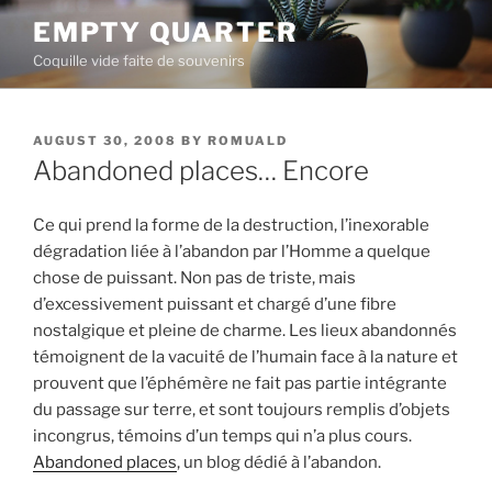
Skip
EMPTY QUARTER
to
Coquille vide faite de souvenirs
content
POSTED
AUGUST 30, 2008
BY
ROMUALD
ON
Abandoned places… Encore
Ce qui prend la forme de la destruction, l’inexorable
dégradation liée à l’abandon par l’Homme a quelque
chose de puissant. Non pas de triste, mais
d’excessivement puissant et chargé d’une fibre
nostalgique et pleine de charme. Les lieux abandonnés
témoignent de la vacuité de l’humain face à la nature et
prouvent que l’éphémère ne fait pas partie intégrante
du passage sur terre, et sont toujours remplis d’objets
incongrus, témoins d’un temps qui n’a plus cours.
Abandoned places
, un blog dédié à l’abandon.