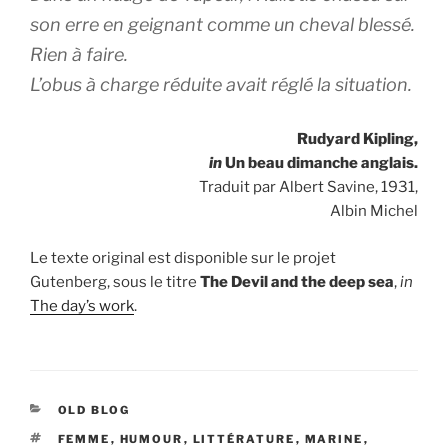
son erre en geignant comme un cheval blessé.
Rien à faire.
L’obus à charge réduite avait réglé la situation.
Rudyard Kipling,
in
Un beau dimanche anglais.
Traduit par Albert Savine, 1931,
Albin Michel
Le texte original est disponible sur le projet
Gutenberg, sous le titre
The Devil and the deep sea
,
in
The day’s work
.
CATEGORIES
OLD BLOG
TAGS
FEMME
,
HUMOUR
,
LITTÉRATURE
,
MARINE
,