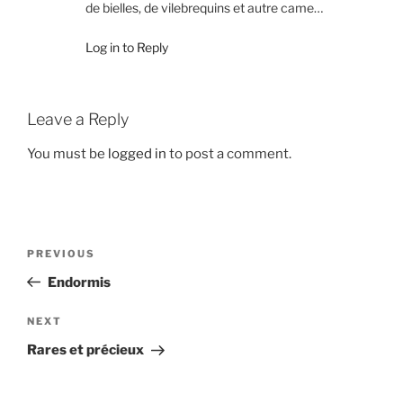
de bielles, de vilebrequins et autre came…
Log in to Reply
Leave a Reply
You must be
logged in
to post a comment.
Post
Previous
PREVIOUS
navigation
Post
Endormis
Next
NEXT
Post
Rares et précieux