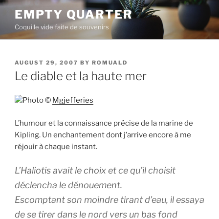
Skip
EMPTY QUARTER
to
Coquille vide faite de souvenirs
content
POSTED
AUGUST 29, 2007
BY
ROMUALD
ON
Le diable et la haute mer
Photo ©
Mgjefferies
L’humour et la connaissance précise de la marine de
Kipling. Un enchantement dont j’arrive encore à me
réjouir à chaque instant.
L’
Haliotis
avait le choix et ce qu’il choisit
déclencha le dénouement.
Escomptant son moindre tirant d’eau, il essaya
de se tirer dans le nord vers un bas fond