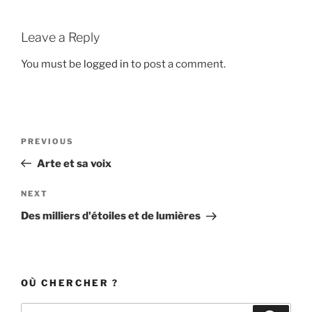
Leave a Reply
You must be
logged in
to post a comment.
Post
Previous
PREVIOUS
navigation
Post
Arte et sa voix
Next
NEXT
Post
Des milliers d'étoiles et de lumières
OÙ CHERCHER ?
Search