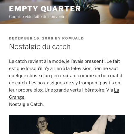
Skip
EMPTY QUARTER
to
Coquille vide faite de souvenirs
content
POSTED
DECEMBER 16, 2008
BY
ROMUALD
ON
Nostalgie du catch
Le catch revient à la mode, je l’avais
pressenti
. Le fait
est que lorsqu’il n’y a rien à la télévision, rien ne vaut
quelque chose d’un peu excitant comme un bon match
de catch. Les nostalgiques ne s’y trompent pas, ils ont
leur propre blog. Une grande vertu libératoire. Via
La
Grange
.
Nostalgie Catch
.