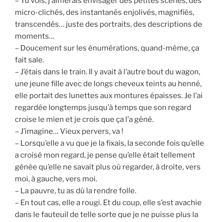
– Tu vois, j’aimerais envisager des petites scènes, des
micro-clichés, des instantanés enjolivés, magnifiés,
transcendés… juste des portraits, des descriptions de
moments…
– Doucement sur les énumérations, quand-même, ça
fait sale.
– J’étais dans le train. Il y avait à l’autre bout du wagon,
une jeune fille avec de longs cheveux teints au henné,
elle portait des lunettes aux montures épaisses. Je l’ai
regardée longtemps jusqu’à temps que son regard
croise le mien et je crois que ça l’a gêné.
– J’imagine… Vieux pervers, va !
– Lorsqu’elle a vu que je la fixais, la seconde fois qu’elle
a croisé mon regard, je pense qu’elle était tellement
gênée qu’elle ne savait plus où regarder, à droite, vers
moi, à gauche, vers moi.
– La pauvre, tu as dû la rendre folle.
– En tout cas, elle a rougi. Et du coup, elle s’est avachie
dans le fauteuil de telle sorte que je ne puisse plus la