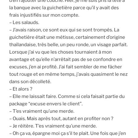
d’en rajouter une couche. Hier, je me suis pris la tête à
la banque avec la guichetière parce qu’il y avait des
frais injustifiés sur mon compte.
– Les salauds.
– J’avais raison, ce sont eux qui se sont trompés. La
guichetière était une métisse, certainement d’origine
thaïlandaise, très belle, un peu ronde, un visage parfait.
Lorsque j’ai vu que les choses tournaient à mon
avantage et qu’elle n’arrêtait pas de se confondre en
excuses, j’en ai profité. J’ai fait sembler de me fâcher
tout rouge et en même temps, j’avais quasiment le nez
dans son décolleté.
– Et alors ?
– Elle me laissait faire. Comme si cela faisait partie du
package “excuse envers le client”.
– T’es vraiment qu’une merde.
– Ouais. Mais après tout, autant en profiter non ?
– Je réitère. T’es vraiment qu’une merde.
– Oh ça va, épargne moi ça s’il te plait. Une fois que j’en