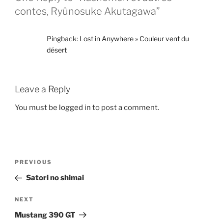
contes, Ryûnosuke Akutagawa”
Pingback:
Lost in Anywhere » Couleur vent du
désert
Leave a Reply
You must be
logged in
to post a comment.
Post
Previous
PREVIOUS
navigation
Post
Satori no shimai
Next
NEXT
Post
Mustang 390 GT