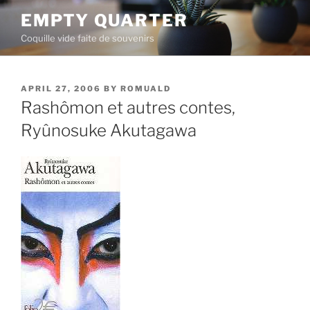
Skip
EMPTY QUARTER
to
Coquille vide faite de souvenirs
content
POSTED
APRIL 27, 2006
BY
ROMUALD
ON
Rashômon et autres contes,
Ryûnosuke Akutagawa