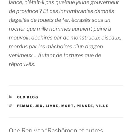
lance, n’était-il pas quelque jeune gouverneur
de province ? Et ces innombrables damnés
flagellés de fouets de fer, écrasés sous un
rocher que mille hommes auraient peine à
mouvoir, déchirés par de monstrueux oiseaux,
mordus par les mâchoires d’un dragon
venimeux… Autant de tortures que de
réprouvés.
CATEGORIES
OLD BLOG
TAGS
FEMME
,
JEU
,
LIVRE
,
MORT
,
PENSÉE
,
VILLE
One Reply to “Rashômon et autres