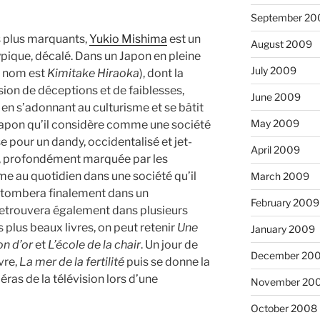
September 20
s plus marquants,
Yukio Mishima
est un
August 2009
que, décalé. Dans un Japon en pleine
July 2009
i nom est
Kimitake Hiraoka
), dont la
sion de déceptions et de faiblesses,
June 2009
en s’adonnant au culturisme et se bâtit
May 2009
 Japon qu’il considère comme une société
se pour un dandy, occidentalisé et jet-
April 2009
e, profondément marquée par les
ime au quotidien dans une société qu’il
March 2009
et tombera finalement dans un
February 2009
 retrouvera également dans plusieurs
es plus beaux livres, on peut retenir
Une
January 2009
on d’or
et
L’école de la chair
. Un jour de
December 20
vre,
La mer de la fertilité
puis se donne la
éras de la télévision lors d’une
November 20
October 2008