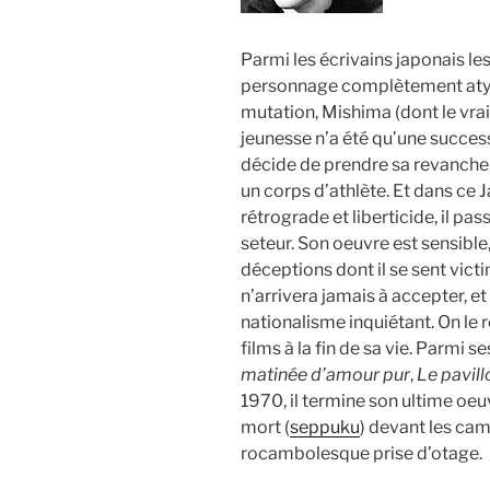
Parmi les écrivains japonais le
personnage complètement atypi
mutation, Mishima (dont le vra
jeunesse n’a été qu’une succes
décide de prendre sa revanche 
un corps d’athlète. Et dans ce
rétrograde et liberticide, il pas
seteur. Son oeuvre est sensibl
déceptions dont il se sent vict
n’arrivera jamais à accepter, 
nationalisme inquiétant. On le
films à la fin de sa vie. Parmi s
matinée d’amour pur
,
Le pavill
1970, il termine son ultime oeu
mort (
seppuku
) devant les cam
rocambolesque prise d’otage.