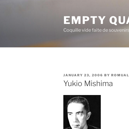
Skip
to
EMPTY QU
content
Coquille vide faite de souvenir
POSTED
JANUARY 23, 2006
BY
ROMUA
ON
Yukio Mishima