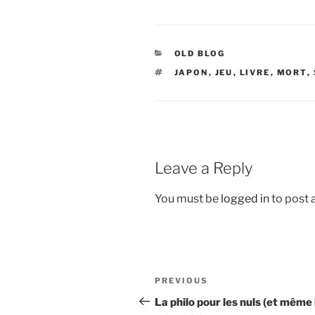
CATEGORIES
OLD BLOG
TAGS
JAPON
,
JEU
,
LIVRE
,
MORT
,
Leave a Reply
You must be
logged in
to post
Post
Previous
PREVIOUS
navigation
Post
La philo pour les nuls (et même 