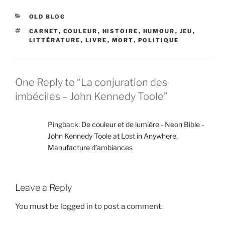
CATEGORIES
OLD BLOG
TAGS
CARNET
,
COULEUR
,
HISTOIRE
,
HUMOUR
,
JEU
,
LITTÉRATURE
,
LIVRE
,
MORT
,
POLITIQUE
One Reply to “La conjuration des
imbéciles – John Kennedy Toole”
Pingback:
De couleur et de lumière - Neon Bible -
John Kennedy Toole at Lost in Anywhere,
Manufacture d’ambiances
Leave a Reply
You must be
logged in
to post a comment.