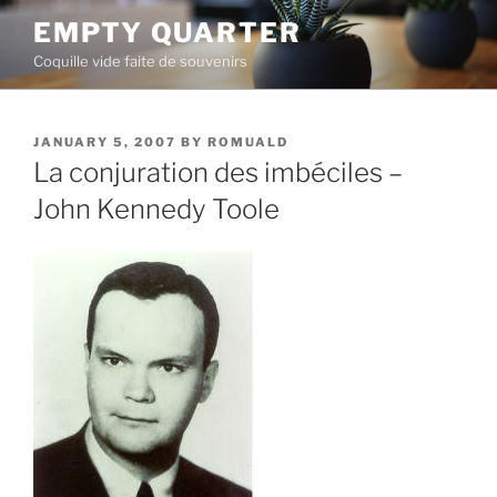
Skip
EMPTY QUARTER
to
Coquille vide faite de souvenirs
content
POSTED
JANUARY 5, 2007
BY
ROMUALD
ON
La conjuration des imbéciles –
John Kennedy Toole