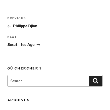
Post
Previous
PREVIOUS
navigation
Post
Philippe Djian
Next
NEXT
Post
Scrat – Ice Age
OÙ CHERCHER ?
Search
Search
for:
ARCHIVES