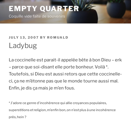
Skip
EMPTY QUARTER
to
Coquille vide faite de souvenirs
content
POSTED
JULY 13, 2007
BY
ROMUALD
ON
Ladybug
La coccinelle est parait-il appelée bête à bon Dieu – erk
– parce que soi-disant elle porte bonheur. Voilà *.
Toutefois, si Dieu est aussi retors que cette coccinelle-
ci, ça ne m’étonne pas que le monde tourne aussi mal.
Enfin, je dis ça mais je m’en fous.
* J’adore ce genre d’incohérence qui allie croyances populaires,
superstitions et religion, m’enfin bon, on n’est plus à une incohérence
près, hein ?