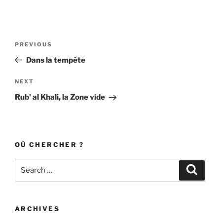
Post
Previous
PREVIOUS
navigation
Post
Dans la tempête
Next
NEXT
Post
Rub' al Khali, la Zone vide
OÙ CHERCHER ?
Search
Search
for:
ARCHIVES