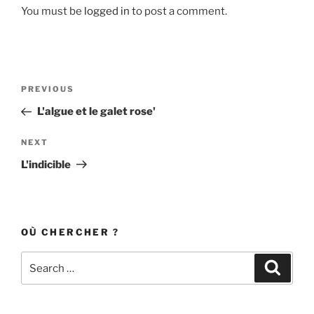
You must be
logged in
to post a comment.
Post
Previous
PREVIOUS
navigation
Post
L'algue et le galet rose'
Next
NEXT
Post
L'indicible
OÙ CHERCHER ?
Search
Search
for: