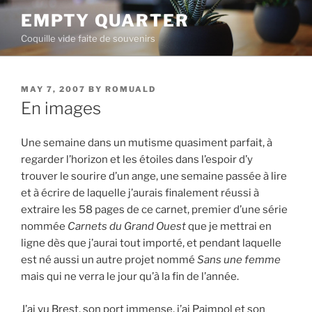
Skip
EMPTY QUARTER
to
Coquille vide faite de souvenirs
content
POSTED
MAY 7, 2007
BY
ROMUALD
ON
En images
Une semaine dans un mutisme quasiment parfait, à
regarder l’horizon et les étoiles dans l’espoir d’y
trouver le sourire d’un ange, une semaine passée à lire
et à écrire de laquelle j’aurais finalement réussi à
extraire les 58 pages de ce carnet, premier d’une série
nommée
Carnets du Grand Ouest
que je mettrai en
ligne dès que j’aurai tout importé, et pendant laquelle
est né aussi un autre projet nommé
Sans une femme
mais qui ne verra le jour qu’à la fin de l’année.
J’ai vu Brest, son port immense, j’ai Paimpol et son