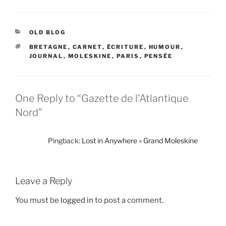
CATEGORIES
OLD BLOG
TAGS
BRETAGNE
,
CARNET
,
ÉCRITURE
,
HUMOUR
,
JOURNAL
,
MOLESKINE
,
PARIS
,
PENSÉE
One Reply to “Gazette de l'Atlantique
Nord”
Pingback:
Lost in Anywhere » Grand Moleskine
Leave a Reply
You must be
logged in
to post a comment.