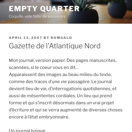
Skip
EMPTY QUARTER
to
Coquille vide faite de souvenirs
content
POSTED
APRIL 13, 2007
BY
ROMUALD
ON
Gazette de l'Atlantique Nord
Mon journal, version papier. Des pages manuscrites,
scannées, si le coeur vous en dit…
Apparaissent des images au beau milieu du texte,
comme des traces d’une vie passagère. Le journal
devient lieu de vie, d’interrogations quotidiennes, et
aussi de mésententes cordiales. Un lieu qui prend
forme et qui s’inscrit désormais dans un vrai projet
d’écriture et qui se verra augmenté de diverses choses
encore à l’état embryonnaire.
Un journal lyrique.