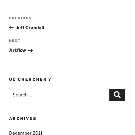
Post
Previous
PREVIOUS
navigation
Post
Jeff Crandall
Next
NEXT
Post
Artflow
OÙ CHERCHER ?
Search
Search
for:
ARCHIVES
December 2011